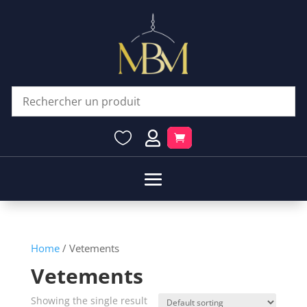


Home
/ Vetements
Vetements
Showing the single result