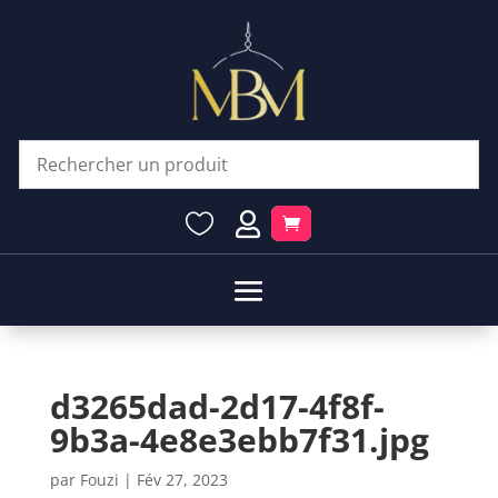


d3265dad-2d17-4f8f-
9b3a-4e8e3ebb7f31.jpg
par
Fouzi
|
Fév 27, 2023