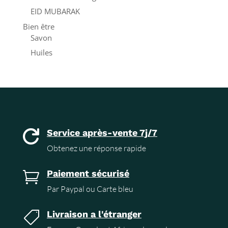
EID MUBARAK
Bien être
Savon
Huiles
Service après-vente 7j/7

Obtenez une réponse rapide
Paiement sécurisé

Par Paypal ou Carte bleu
Livraison a l'étranger
