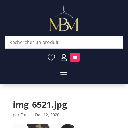


img_6521.jpg
par
Fouzi
|
Déc 12, 2020