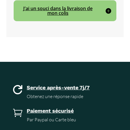
J’ai un souci dans la livraison de
mon colis
Service après-vente 7j/7

Obtenez une réponse rapide
Paiement sécurisé

Par Paypal ou Carte bleu