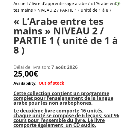
Accueil
/
livre d'apprentissage arabe
/ « L’Arabe entre
tes mains » NIVEAU 2 / PARTIE 1 ( unité de 1 à 8 )
« L’Arabe entre tes
mains » NIVEAU 2 /
PARTIE 1 ( unité de 1 à
8 )
Délai de livraison:
7 août 2026
25,00
€
Out of stock
Cette collection contient un programme
complet pour l’enseignement de la langue
arabe pour les non arabophones.
Le deuxième livre comporte 16 unités,
chaque unité se compose de 6 leçons; soit 96
cours pour l’ensemble du livre. Le livre
comporte également un CD audio.