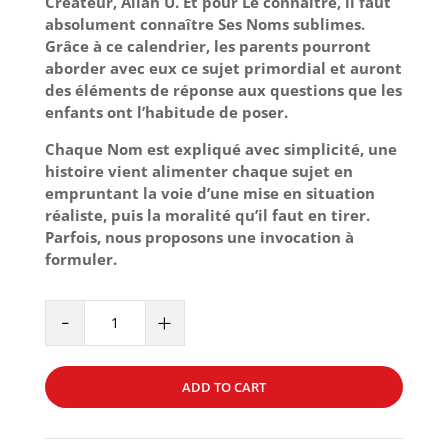
Créateur, Allah U. Et pour Le connaître, il faut
absolument connaître Ses Noms sublimes.
Grâce à ce calendrier, les parents pourront
aborder avec eux ce sujet primordial et auront
des éléments de réponse aux questions que les
enfants ont l’habitude de poser.
Chaque Nom est expliqué avec simplicité, une
histoire vient alimenter chaque sujet en
empruntant la voie d’une mise en situation
réaliste, puis la moralité qu’il faut en tirer.
Parfois, nous proposons une invocation à
formuler.
99
-
+
NOMS
D'ALLAH
expliqués
ADD TO CART
aux
enfants
-