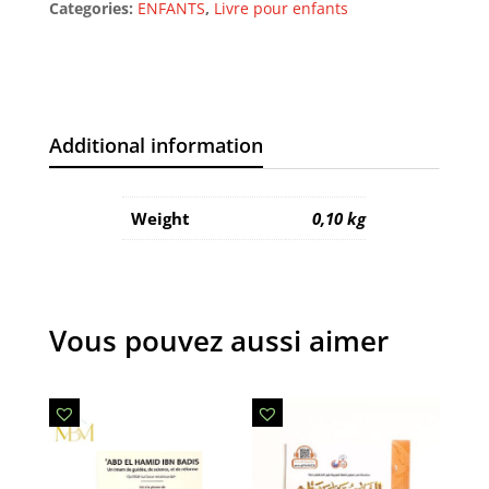
Categories:
ENFANTS
,
Livre pour enfants
ROSE
quantity
Additional information
Weight
0,10 kg
Vous pouvez aussi aimer