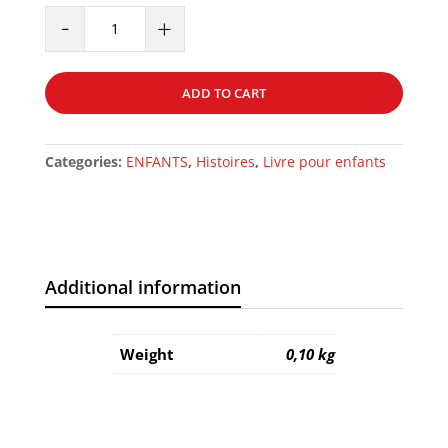
ACADEMY
-
+
STORY
TOME
2
ADD TO CART
quantity
Categories:
ENFANTS
,
Histoires
,
Livre pour enfants
Additional information
Weight
0,10 kg