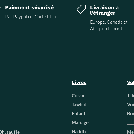
Paiement sécurisé
Livraison a


l'étranger
Par Paypal ou Carte bleu
Europe, Canada et
Afrique du nord
Livres
Ve
Coran
Jil
Tawhid
Voi
Enfants
Bon
Mariage
Hadith
h, sauf le
Men