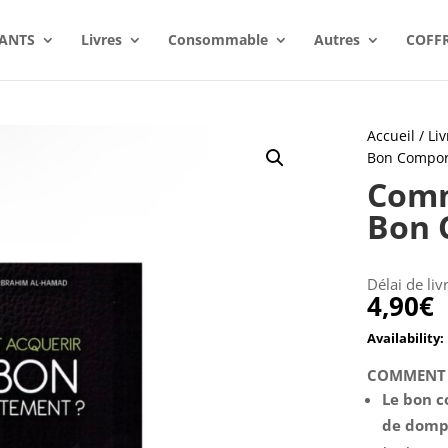
ANTS
Livres
Consommable
Autres
COFF
Accueil
/
Liv
Bon Compor
Comm
Bon 
Délai de liv
4,90
€
COMMENT 
Le bon c
de dompt