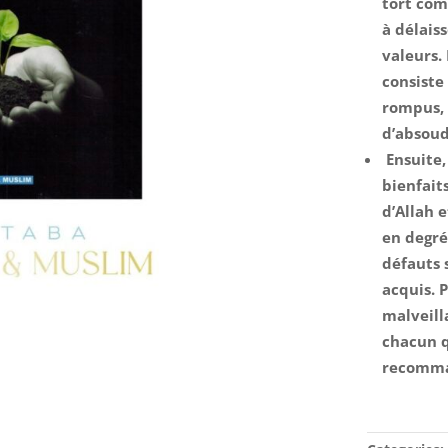
tort com
à délaiss
valeurs.
consiste
rompus, 
d’absoud
Ensuite,
bienfaits
d’Allah e
en degrés
défauts 
acquis. 
malveill
chacun q
recomma