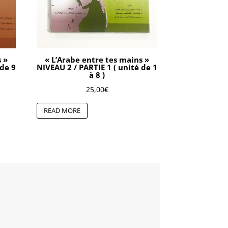
s »
« L’Arabe entre tes mains »
 de 9
NIVEAU 2 / PARTIE 1 ( unité de 1
à 8 )
25,00
€
READ MORE