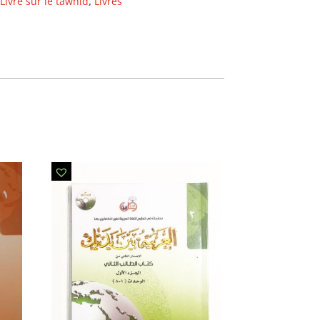
Livre sur le tawhid
,
Livres