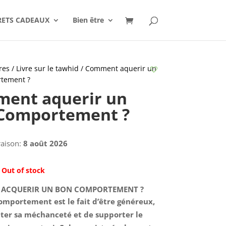
RETS CADEAUX
Bien être
res
/
Livre sur le tawhid
/ Comment aquerir un
tement ?
ent aquerir un
Comportement ?
raison:
8 août 2026
Out of stock
ACQUERIR UN BON COMPORTEMENT ?
omportement est le fait d’être généreux,
er sa méchanceté et de supporter le