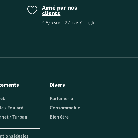
Aimé par nos

clients
4.8/5 sur 127 avis Google.
tements
Divers
beb
Parfumerie
le / Foulard
Consommable
net / Turban
Bien être
tions légales