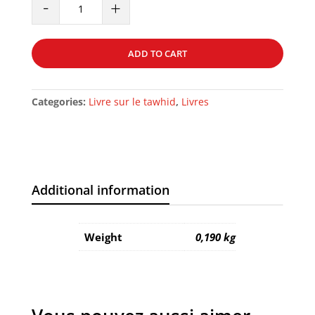
-
+
Comprendre
le
Destin?
ADD TO CART
quantity
Categories:
Livre sur le tawhid
,
Livres
Additional information
Weight
0,190 kg