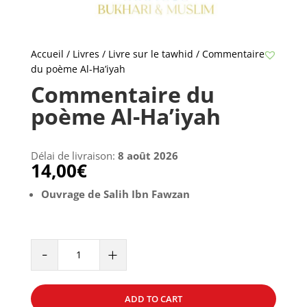
Accueil
/
Livres
/
Livre sur le tawhid
/ Commentaire
du poème Al-Ha’iyah
Commentaire du
poème Al-Ha’iyah
Délai de livraison:
8 août 2026
14,00
€
Ouvrage de Salih Ibn Fawzan
Commentaire
-
+
du
poème
Al-
ADD TO CART
Ha'iyah