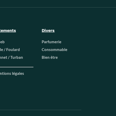
tements
Divers
beb
Parfumerie
le / Foulard
Consommable
net / Turban
Bien être
tions légales