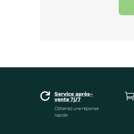
Service après-

vente 7j/7
Obtenez une réponse
rapide