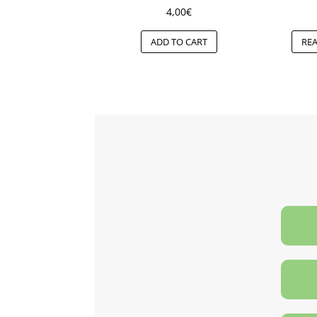
4,00
€
ADD TO CART
RE