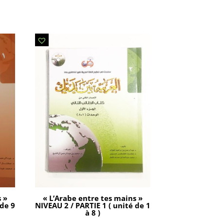
s »
« L’Arabe entre tes mains »
 de 9
NIVEAU 2 / PARTIE 1 ( unité de 1
à 8 )