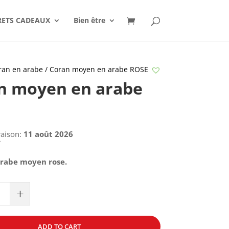
RETS CADEAUX
Bien être
ran en arabe
/ Coran moyen en arabe ROSE
n moyen en arabe
E
raison:
11 août 2026
€
arabe moyen rose.
+
ADD TO CART