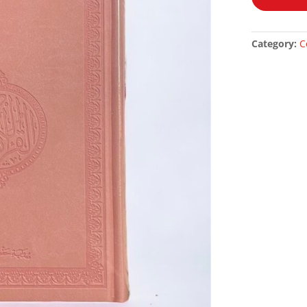
ROSE
quantity
Category:
C