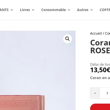
ANTS
Livres
Consommable
Autres
COFF
Accueil
/
Co
Cora
ROS
Délai de liv
13,50
Coran en 
Coran
-
moyen
en
arabe