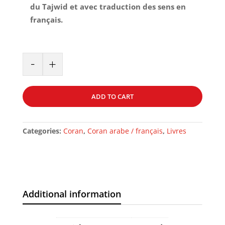
du Tajwid et avec traduction des sens en
français.
Grand
-
+
Coran
Al-
Tajwid
ADD TO CART
Arabe
Français
BLEU
Categories:
Coran
,
Coran arabe / français
,
Livres
quantity
Additional information