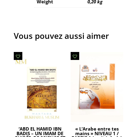
Weight
0,20 kg
Vous pouvez aussi aimer
‘ABD EL HAMID IBN
« L’Arabe entre tes
BADIS – UN IMAM DE
mains » NIVEAU 1 /