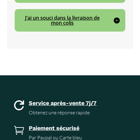
J’ai un souci dans la livraison de
mon colis
Service après-vente 7j/7

Obtenez une réponse rapide
Paiement sécurisé

Par Paypal ou Carte bleu