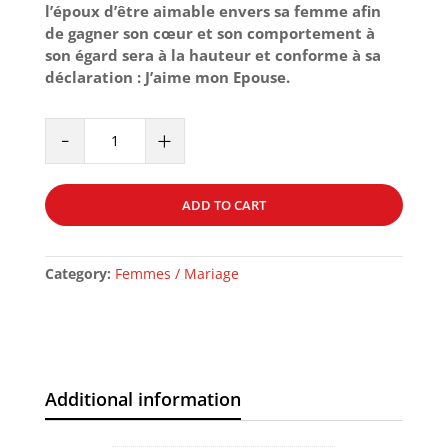
l’époux d’être aimable envers sa femme afin
de gagner son cœur et son comportement à
son égard sera à la hauteur et conforme à sa
déclaration : J’aime mon Epouse.
J'AIME
-
+
MON
EPOUSE
-
ADD TO CART
51
PROCÉDÉS
POUR
Category:
Femmes / Mariage
RAFFERMIR
L'AMOUR
DE
TON
ÉPOUSE
quantity
Additional information