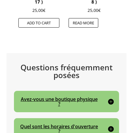
17 )
8 )
25,00
€
25,00
€
ADD TO CART
READ MORE
Questions fréquemment
posées
Avez-vous une boutique physique
?
Quel sont les horaires d'ouverture
?