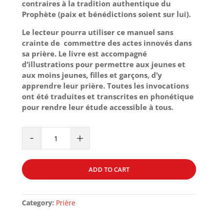
contraires à la tradition authentique du
Prophète (paix et bénédictions soient sur lui).
Le lecteur pourra utiliser ce manuel sans
crainte de commettre des actes innovés dans
sa prière. Le livre est accompagné
d’illustrations pour permettre aux jeunes et
aux moins jeunes, filles et garçons, d’y
apprendre leur prière. Toutes les invocations
ont été traduites et transcrites en phonétique
pour rendre leur étude accessible à tous.
J'APPREND
-
+
À
PRIER
COMME
ADD TO CART
LE
PROPHÈTE
-
Category:
Prière
VERSION
GARCON