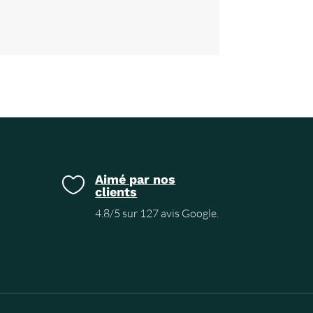
Aimé par nos

clients
4.8/5 sur 127 avis Google.