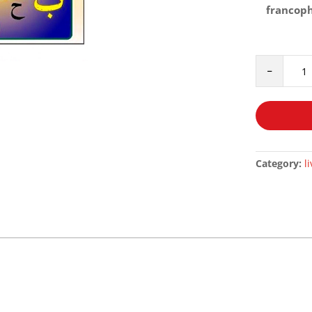
francop
J'apprends
-
l'Arabe
-
TOME
1
-
quantity
Category:
l