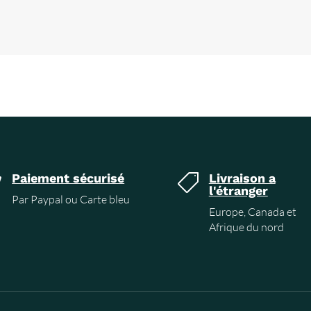
Paiement sécurisé
Livraison a


l'étranger
Par Paypal ou Carte bleu
Europe, Canada et
Afrique du nord