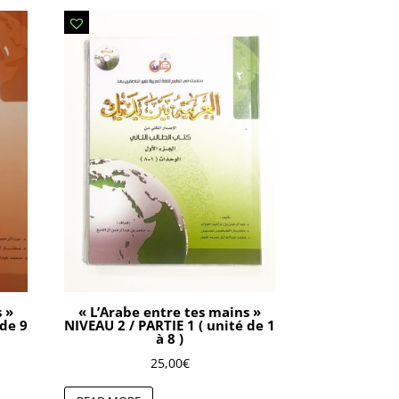
s »
« L’Arabe entre tes mains »
 de 9
NIVEAU 2 / PARTIE 1 ( unité de 1
à 8 )
25,00
€