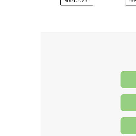
ADD TO CART
RE