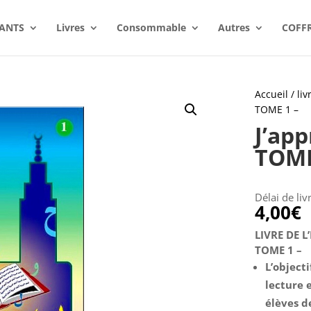
ANTS
Livres
Consommable
Autres
COFF
Accueil
/
li
TOME 1 –
J’app
TOME
Délai de liv
4,00
€
LIVRE DE 
TOME 1 –
L’objecti
lecture e
élèves d