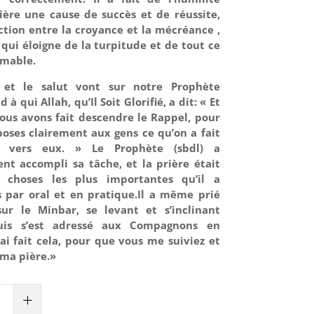
ière une cause de succès et de réussite,
ction entre la croyance et la mécréance ,
 qui éloigne de la turpitude et de tout ce
âmable.
 et le salut vont sur notre Prophète
qui Allah, qu’Il Soit Glorifié, a dit: « Et
Nous avons fait descendre le Rappel, pour
oses clairement aux gens ce qu’on a fait
e vers eux. » Le Prophète (sbdl) a
nt accompli sa tâche, et la prière était
 choses les plus importantes qu’il a
 par oral et en pratique.Il a même prié
sur le Minbar, se levant et s’inclinant
uis s’est adressé aux Compagnons en
J’ai fait cela, pour que vous me suiviez et
ma pière.»
+
ON