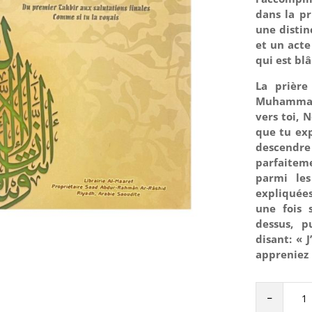
dans la pr
une distin
et un acte
qui est bl
La prière
Muhammad à 
vers toi, 
que tu exp
descendr
parfaiteme
parmi les
expliquées
une fois 
dessus, p
disant: « 
appreniez 
LA
-
DESCRIPTI