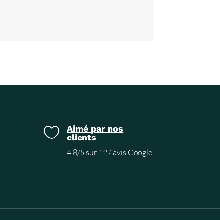
Aimé par nos

clients
4.8/5 sur 127 avis Google.