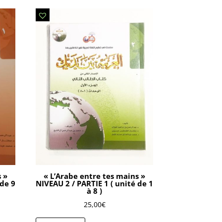
s »
« L’Arabe entre tes mains »
 de 9
NIVEAU 2 / PARTIE 1 ( unité de 1
à 8 )
25,00
€