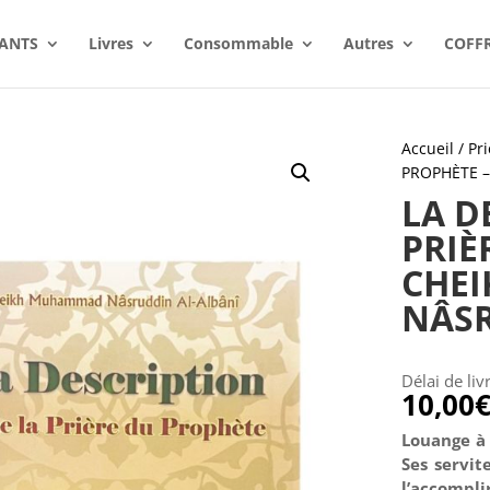
ANTS
Livres
Consommable
Autres
COFF
Accueil
/
Pri
PROPHÈTE 
LA D
PRIÈ
CHE
NÂSR
Délai de liv
10,00
Louange à 
Ses servit
l’accompli