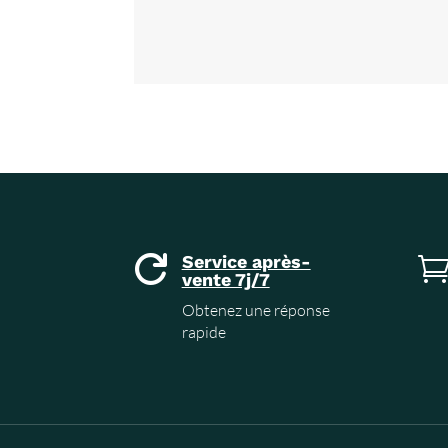
Service après-

vente 7j/7
Obtenez une réponse
rapide