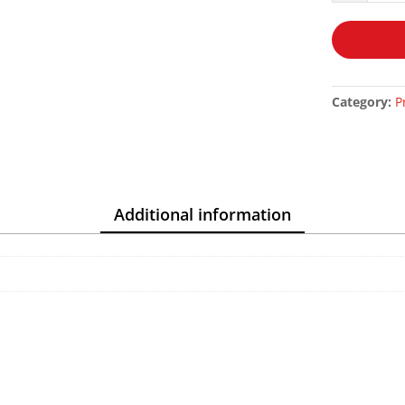
DE
LA
PRIÈRE
DU
PROPHÈTE
Category:
P
-
CHEIKH
MOHAMM
NÂSRUDÎN
AL-
ALBÂNÎ
Additional information
quantity