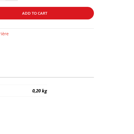
ADD TO CART
rière
ED
0,20 kg