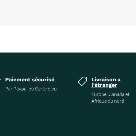
Paiement sécurisé
Livraison a


l'étranger
Par Paypal ou Carte bleu
Europe, Canada et
Afrique du nord