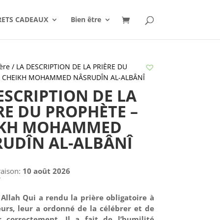
RETS CADEAUX
Bien être
ère
/ LA DESCRIPTION DE LA PRIÈRE DU
– CHEIKH MOHAMMED NÂSRUDÎN AL-ALBÂNÎ
ESCRIPTION DE LA
RE DU PROPHÈTE –
IKH MOHAMMED
UDÎN AL-ALBÂNÎ
raison:
10 août 2026
€
Allah Qui a rendu la prière obligatoire à
eurs, leur a ordonné de la célébrer et de
r correctement. Il a fait de l’humilité