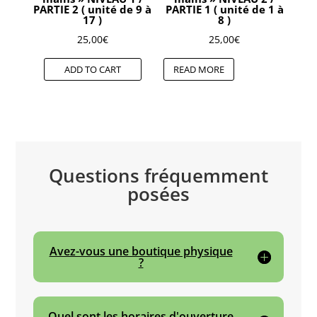
PARTIE 2 ( unité de 9 à
PARTIE 1 ( unité de 1 à
17 )
8 )
25,00
€
25,00
€
ADD TO CART
READ MORE
Questions fréquemment
posées
Avez-vous une boutique physique
?
Quel sont les horaires d'ouverture