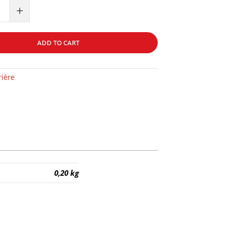
+
ADD TO CART
rière
0,20 kg