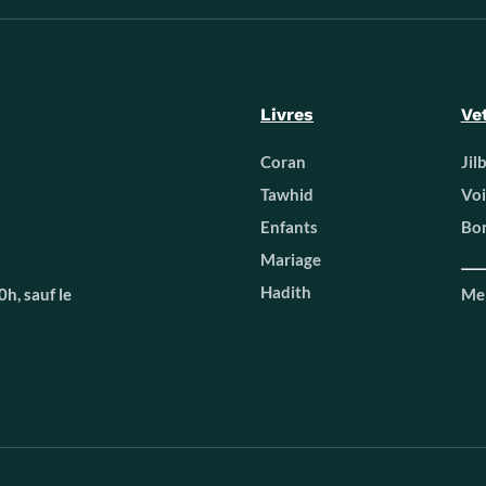
Livres
Ve
Coran
Jil
Tawhid
Voi
Enfants
Bon
Mariage
Hadith
h, sauf le
Men