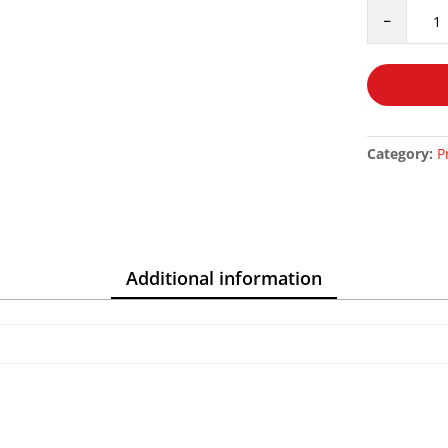
LA
-
SAVEUR
DE
LA
PRIÈRE
-
IBN
Category:
P
QAYYIM
AL-
JAWZIYYA
quantity
Additional information