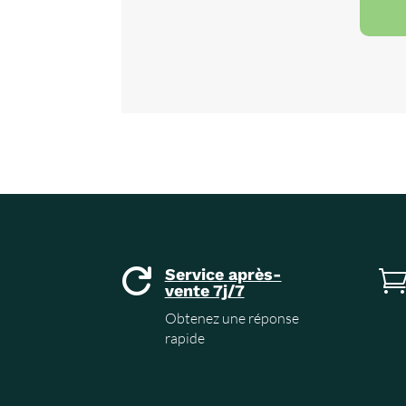
Service après-

vente 7j/7
Obtenez une réponse
rapide