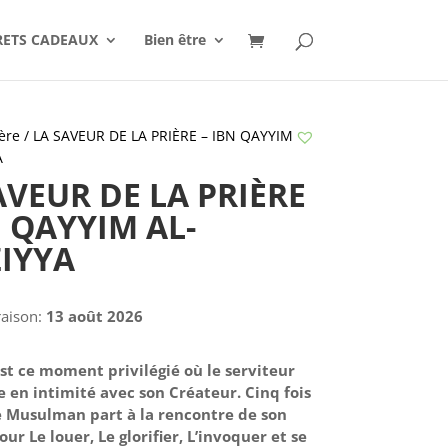
RETS CADEAUX
Bien être
ère
/ LA SAVEUR DE LA PRIÈRE – IBN QAYYIM
A
AVEUR DE LA PRIÈRE
N QAYYIM AL-
IYYA
raison:
13 août 2026
est ce moment privilégié où le serviteur
e en intimité avec son Créateur. Cinq fois
le Musulman part à la rencontre de son
ur Le louer, Le glorifier, L’invoquer et se