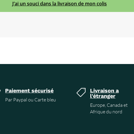
J’ai un souci dans la livraison de mon colis
Paiement sécurisé
Livraison a


l'étranger
Par Paypal ou Carte bleu
Europe, Canada et
Afrique du nord