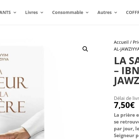
ANTS
Livres
Consommable
Autres
COFF
Accueil
/
Pri
AL-JAWZIYY
LA S
– IB
JAWZ
Délai de liv
7,50
€
La prière 
se retrouv
par jour, 
Seigneur po