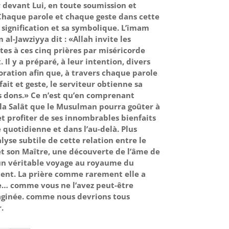
 devant Lui, en toute soumission et
Chaque parole et chaque geste dans cette
a signification et sa symbolique. L’imam
al-Jawziyya dit : «Allah invite les
es à ces cinq prières par miséricorde
 Il y a préparé, à leur intention, divers
oration afin que, à travers chaque parole
ait et geste, le serviteur obtienne sa
s dons.» Ce n’est qu’en comprenant
e la Salât que le Musulman pourra goûter à
et profiter de ses innombrables bienfaits
e quotidienne et dans l’au-delà. Plus
lyse subtile de cette relation entre le
et son Maître, une découverte de l’âme de
 un véritable voyage au royaume du
ent. La prière comme rarement elle a
e… comme vous ne l’avez peut-être
aginée. comme nous devrions tous
.