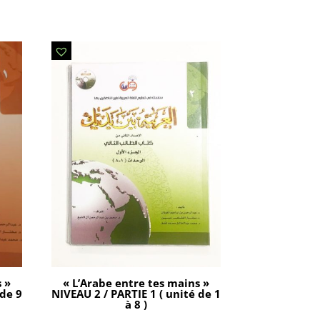
s »
« L’Arabe entre tes mains »
 de 9
NIVEAU 2 / PARTIE 1 ( unité de 1
à 8 )