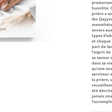
prosterner
humilité. 
prière a s
Ibn Qayyim 
monothéist
envers eux.
types d’ad
et chaque f
part de Se
l’esprit d
sa saveur 
dans sa vi
qu’une ana
serviteur 
la prière,
recueillem
été décrit
jamais im
l’accomplir