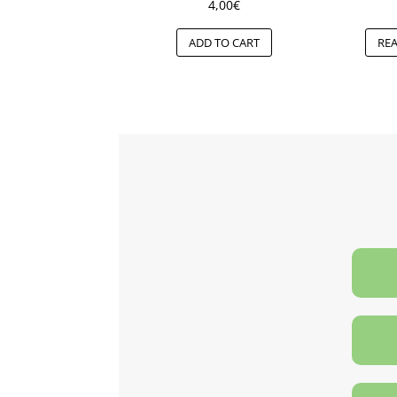
4,00
€
ADD TO CART
RE