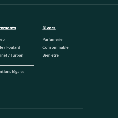
tements
Divers
beb
Parfumerie
le / Foulard
Consommable
net / Turban
Bien être
tions légales