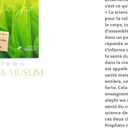
c’est ce qu
« La scienc
pour la re
le corps, 
d’assemblé
dans un pa
réponde au
t’informe 
la santé d
dans la vi
est appelé
santé mais 
entière, c
forte. Cela
enseigneme
alayhi wa s
santé du co
science de
ces deux c
Prophète n