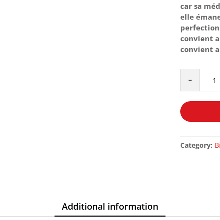
car sa méd
elle émane
perfection
convient a
convient a
L'AUTHENT
-
DE
LA
MÉDECINE
PROPHÈTI
-
IBN
Category:
B
AL
QAYYIM
-
TAWBAH
quantity
Additional information