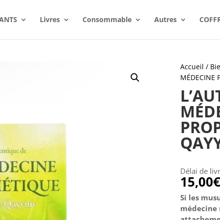
ANTS
Livres
Consommable
Autres
COFF
Accueil
/
Bie
MÉDECINE P
L’AU
MÉD
PROP
QAYY
Délai de liv
15,00
Si les mus
médecine m
attachemen