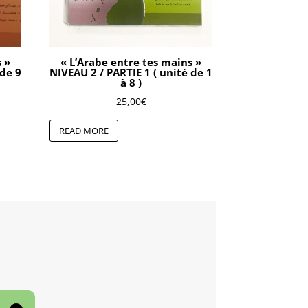
s »
« L’Arabe entre tes mains »
 de 9
NIVEAU 2 / PARTIE 1 ( unité de 1
à 8 )
25,00
€
READ MORE