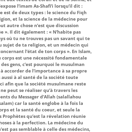
’expose l’imam As-Shafi’i lorsqu’il dit :
e est de deux types : le science du Fiqh
ligion, et la science de la médecine pour
tout autre chose n’est que discussion
e ». Il dit également : « N’habite pas
ys où tu ne trouves pas un savant qui te
 sujet de ta religion, et un médecin qui
concernant l’état de ton corps ». En Islam,
u corps est une nécessité fondamentale
e des gens, c’est pourquoi le musulman
 à accorder de l’importance à sa propre
aussi à al santé de la société toute
eci afin que la société musulmane reste
 ne peut se réaliser qu’à travers les
nts du Messager d’Allah (salallahou
alam) car la santé englobe à la fois la
rps et la santé du coeur, et seule la
s Prophètes qu’est la révelation réunie
hoses à la perfection. La médecine du
’est pas semblable à celle des médecins,