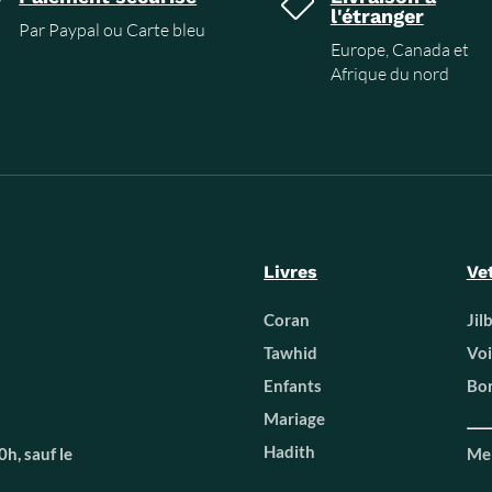


l'étranger
Par Paypal ou Carte bleu
Europe, Canada et
Afrique du nord
Livres
Ve
Coran
Jil
Tawhid
Voi
Enfants
Bon
Mariage
Hadith
h, sauf le
Men