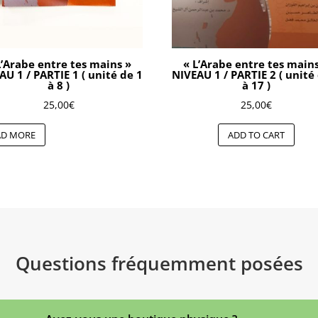
L’Arabe entre tes mains »
« L’Arabe entre tes main
AU 1 / PARTIE 1 ( unité de 1
NIVEAU 1 / PARTIE 2 ( unité
à 8 )
à 17 )
25,00
€
25,00
€
AD MORE
ADD TO CART
Questions fréquemment posées