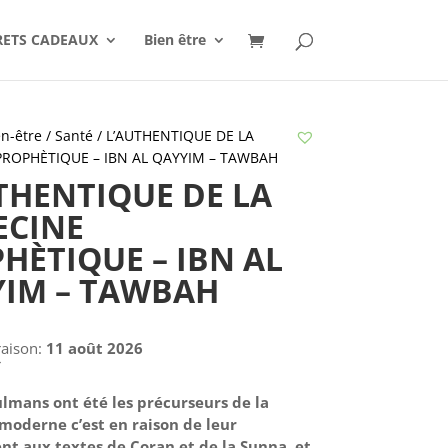
RETS CADEAUX
Bien être
n-être / Santé
/ L’AUTHENTIQUE DE LA
ROPHÈTIQUE – IBN AL QAYYIM – TAWBAH
THENTIQUE DE LA
ECINE
HÈTIQUE – IBN AL
IM – TAWBAH
raison:
11 août 2026
€
ulmans ont été les précurseurs de la
oderne c’est en raison de leur
t aux textes de Coran et de la Sunna, et