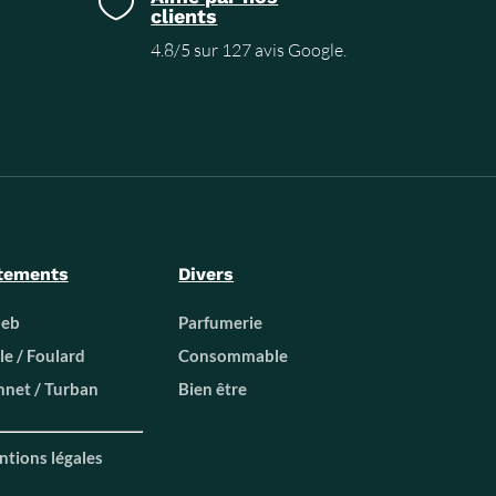

clients
4.8/5 sur 127 avis Google.
tements
Divers
beb
Parfumerie
le / Foulard
Consommable
net / Turban
Bien être
tions légales