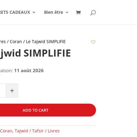
RETS CADEAUX
Bien être
res
/
Coran
/ Le Tajwid SIMPLIFIE
ajwid SIMPLIFIE
raison:
11 août 2026
€
+
ADD TO CART
Coran
,
Tajwid / Tafsir / Livres