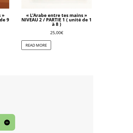
s »
« L’Arabe entre tes mains »
 de 9
NIVEAU 2 / PARTIE 1 ( unité de 1
à 8 )
25,00
€
READ MORE