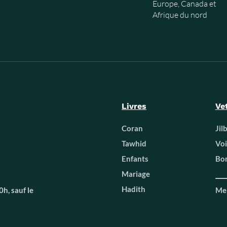
Europe, Canada et
Afrique du nord
Livres
Ve
Coran
Jil
Tawhid
Voi
Enfants
Bon
Mariage
Hadith
h, sauf le
Men