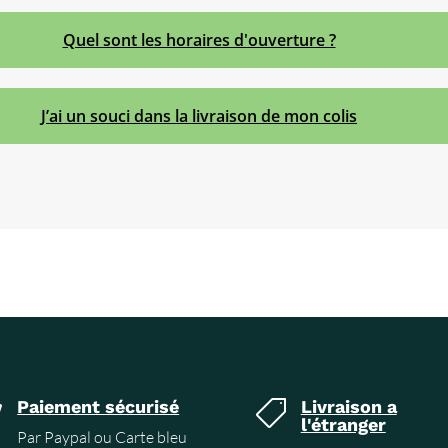
Quel sont les horaires d'ouverture ?
J’ai un souci dans la livraison de mon colis
Paiement sécurisé
Livraison a


l'étranger
Par Paypal ou Carte bleu