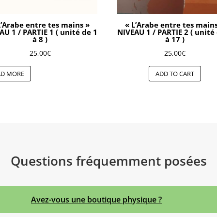
L’Arabe entre tes mains »
« L’Arabe entre tes main
AU 1 / PARTIE 1 ( unité de 1
NIVEAU 1 / PARTIE 2 ( unité
à 8 )
à 17 )
25,00
€
25,00
€
AD MORE
ADD TO CART
Questions fréquemment posées
Avez-vous une boutique physique ?