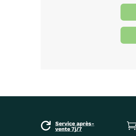
Service après-

vente 7j/7