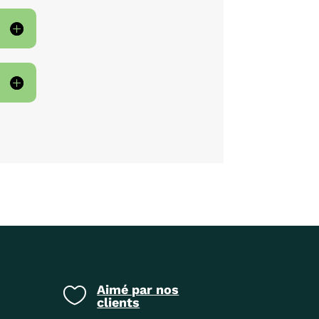
Aimé par nos

clients