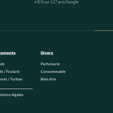
4.8/5 sur 127 avis Google.
tements
Divers
beb
Parfumerie
le / Foulard
Consommable
net / Turban
Bien être
tions légales