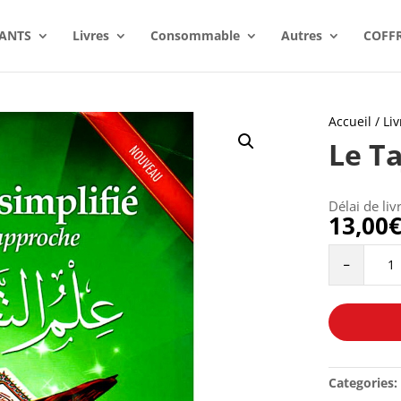
ANTS
Livres
Consommable
Autres
COFF
Accueil
/
Liv
Le T
Délai de liv
13,00
Le
-
Tajwid
SIMPLIFIE
quantity
Categories: