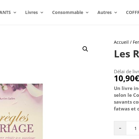
ANTS
Livres
Consommable
Autres
COFF
Accueil
/
Fe
Les 
Délai de liv
10,90
Un livre i
selon le Co
savants co
fatwas et c
Les
-
Règles
du