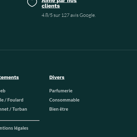
Aimé par nos

clients
4.8/5 sur 127 avis Google.
tements
Divers
beb
Parfumerie
le / Foulard
Consommable
net / Turban
Bien être
tions légales