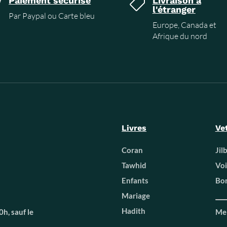
Paiement sécurisé
Livraison a


l'étranger
Par Paypal ou Carte bleu
Europe, Canada et
Afrique du nord
Livres
Ve
Coran
Jil
Tawhid
Voi
Enfants
Bon
Mariage
Hadith
h, sauf le
Men