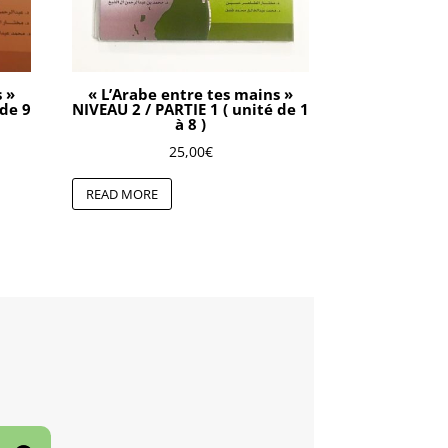
s »
« L’Arabe entre tes mains »
 de 9
NIVEAU 2 / PARTIE 1 ( unité de 1
à 8 )
25,00
€
READ MORE