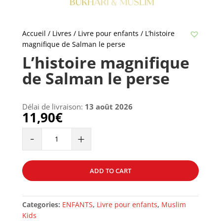
Accueil
/
Livres
/
Livre pour enfants
/ L’histoire
magnifique de Salman le perse
L’histoire magnifique
de Salman le perse
Délai de livraison:
13 août 2026
11,90
€
L'histoire
-
+
magnifique
de
Salman
ADD TO CART
le
perse
quantity
Categories:
ENFANTS
,
Livre pour enfants
,
Muslim
Kids