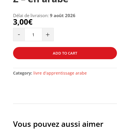
Délai de livraison:
9 août 2026
3,00
€
L'Orthographe
-
+
de
A
à
ADD TO CART
Z
-
en
Category:
livre d'apprentissage arabe
arabe
quantity
Vous pouvez aussi aimer