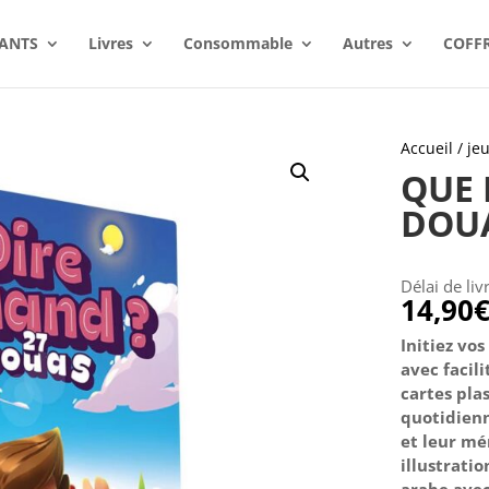
ANTS
Livres
Consommable
Autres
COFF
Accueil
/
jeu
QUE 
DOU
Délai de liv
14,90
Initiez vo
avec facil
cartes plas
quotidienn
et leur mé
illustratio
arabe avec