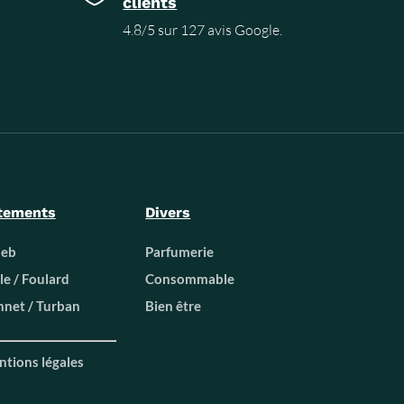
clients
4.8/5 sur 127 avis Google.
tements
Divers
beb
Parfumerie
le / Foulard
Consommable
net / Turban
Bien être
tions légales