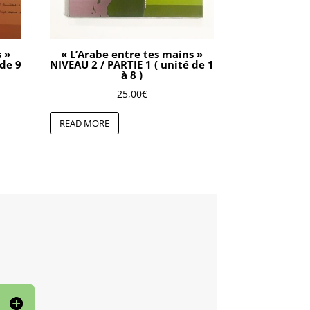
s »
« L’Arabe entre tes mains »
 de 9
NIVEAU 2 / PARTIE 1 ( unité de 1
à 8 )
25,00
€
READ MORE