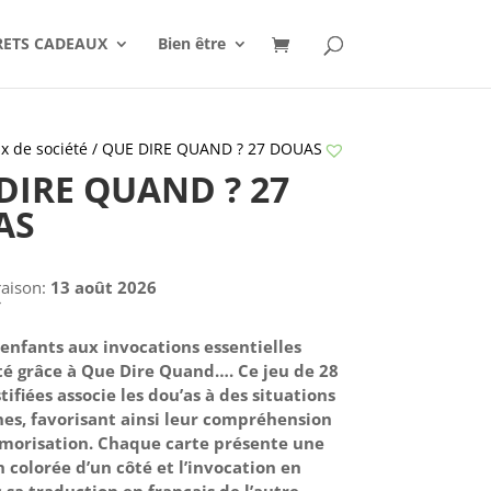
RETS CADEAUX
Bien être
x de société
/ QUE DIRE QUAND ? 27 DOUAS
DIRE QUAND ? 27
AS
raison:
13 août 2026
€
s enfants aux invocations essentielles
ité grâce à Que Dire Quand…. Ce jeu de 28
tifiées associe les dou’as à des situations
es, favorisant ainsi leur compréhension
morisation. Chaque carte présente une
n colorée d’un côté et l’invocation en
 sa traduction en français de l’autre