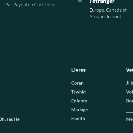
l'étranger
Par Paypal ou Carte bleu
Europe, Canada et
Afrique du nord
Livres
Ve
Coran
Jil
Tawhid
Voi
Enfants
Bon
Mariage
Hadith
h, sauf le
Men