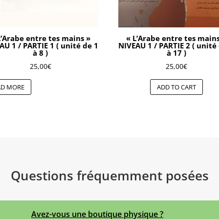
L’Arabe entre tes mains »
« L’Arabe entre tes main
AU 1 / PARTIE 1 ( unité de 1
NIVEAU 1 / PARTIE 2 ( unité
à 8 )
à 17 )
25,00
€
25,00
€
AD MORE
ADD TO CART
Questions fréquemment posées
Avez-vous une boutique physique ?