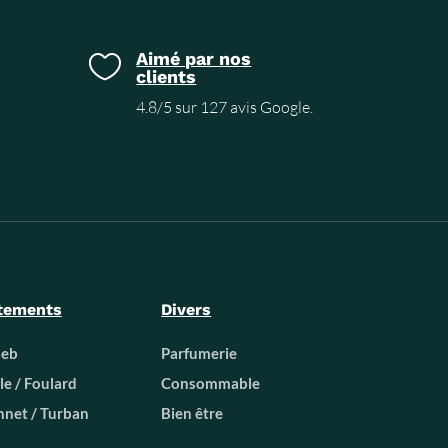
Aimé par nos

clients
4.8/5 sur 127 avis Google.
tements
Divers
beb
Parfumerie
le / Foulard
Consommable
net / Turban
Bien être