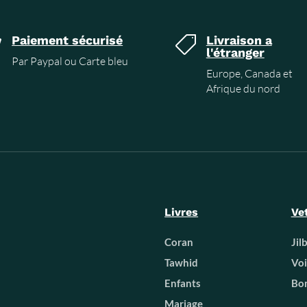
Paiement sécurisé
Livraison a


l'étranger
Par Paypal ou Carte bleu
Europe, Canada et
Afrique du nord
Livres
Ve
Coran
Jil
Tawhid
Voi
Enfants
Bon
Mariage