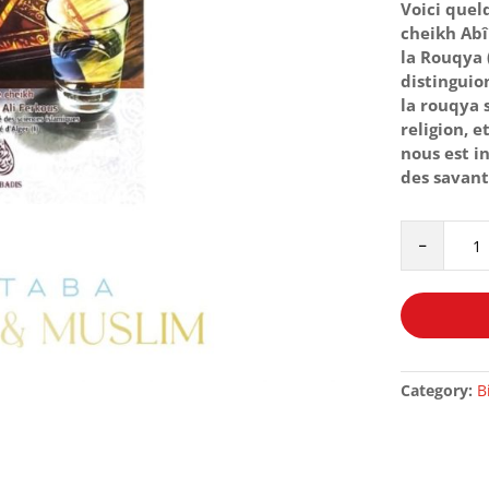
Voici quel
cheikh
Abî
la
Rouqya
distinguio
la
rouqya
s
religion, 
nous est i
des savant
RÉPONSES
-
À
DES
IMPRÉCISI
RELATIVES
À
LA
Category:
B
ROUQYA
-
CHEIKH
MOHAMED