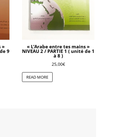
s »
« L’Arabe entre tes mains »
 de 9
NIVEAU 2 / PARTIE 1 ( unité de 1
à 8 )
25,00
€
READ MORE