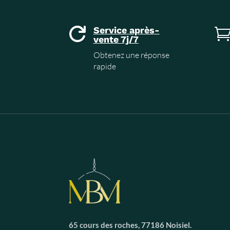
Service après-

vente 7j/7
Obtenez une réponse
rapide
65 cours des roches, 77186 Noisiel.