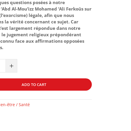
ques questions posées à notre
‘Abd
Al-Mou’izz
Mohamed ‘Ali
Ferkoûs
sur
(l’exorcisme)
légale, afin que nous
ns la vérité concernant ce sujet.
Car
’est largement répondue dans notre
et le jugement religieux prépondérant
nconnu face aux affirmations opposées
s.
+
ONS
ADD TO CART
ien-être / Santé