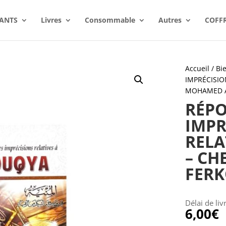
ANTS
Livres
Consommable
Autres
COFF
Accueil
/
Bie
IMPRÉCISIO
MOHAMED A
RÉPO
IMPR
RELA
– CH
FER
Délai de liv
6,00
€