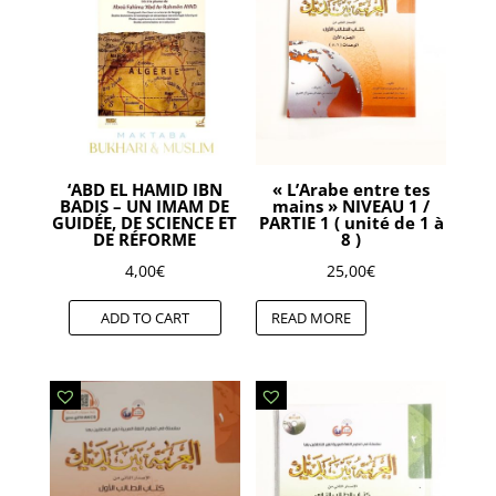
‘ABD EL HAMID IBN
« L’Arabe entre tes
BADIS – UN IMAM DE
mains » NIVEAU 1 /
GUIDÉE, DE SCIENCE ET
PARTIE 1 ( unité de 1 à
DE RÉFORME
8 )
4,00
€
25,00
€
ADD TO CART
READ MORE