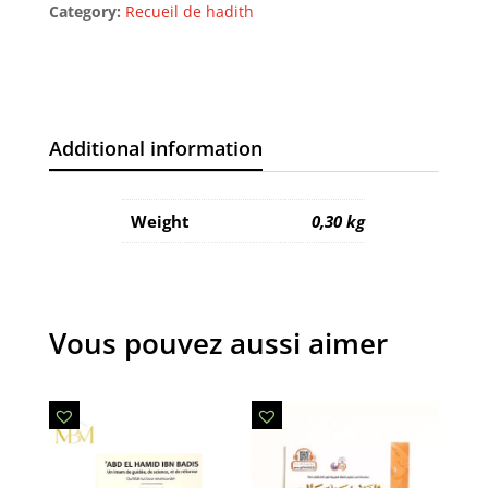
Category:
Recueil de hadith
–
Éditions
Istiqama
quantity
Additional information
Weight
0,30 kg
Vous pouvez aussi aimer