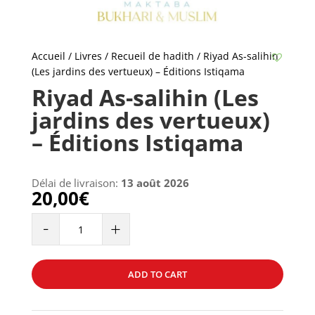
Accueil
/
Livres
/
Recueil de hadith
/ Riyad As-salihin
(Les jardins des vertueux) – Éditions Istiqama
Riyad As-salihin (Les
jardins des vertueux)
– Éditions Istiqama
Délai de livraison:
13 août 2026
20,00
€
Riyad
-
+
As-
salihin
(Les
ADD TO CART
jardins
des
vertueux)