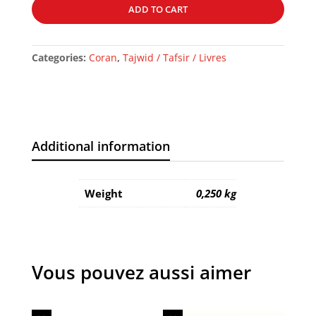
partie
ADD TO CART
TABARAK
quantity
Categories:
Coran
,
Tajwid / Tafsir / Livres
Additional information
Weight
0,250 kg
Vous pouvez aussi aimer