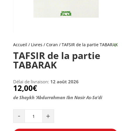
Accueil
/
Livres
/
Coran
/ TAFSIR de la partie TABARAK
TAFSIR de la partie
TABARAK
Délai de livraison:
12 août 2026
12,00
€
de Shaykh ‘Abdurrahman Ibn Nasir As-Sa’di
TAFSIR
-
+
de
la