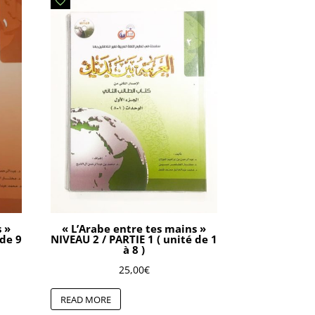
s »
« L’Arabe entre tes mains »
 de 9
NIVEAU 2 / PARTIE 1 ( unité de 1
à 8 )
25,00
€
READ MORE