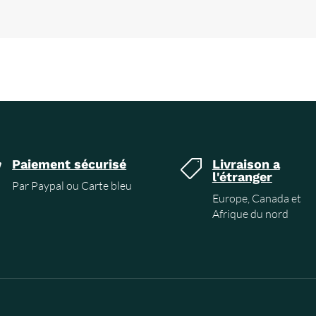
Paiement sécurisé
Livraison a


l'étranger
Par Paypal ou Carte bleu
Europe, Canada et
Afrique du nord