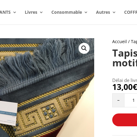
ANTS
Livres
Consommable
Autres
COFF
Accueil
/
Ta
Tapis
motif
Délai de liv
13,00
Tapis
-
Bleu
Clair
(
avec
motif
)