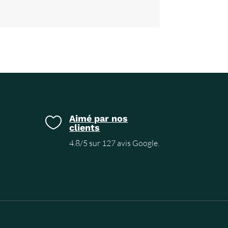
Aimé par nos

clients
4.8/5 sur 127 avis Google.