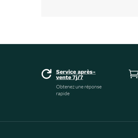
Service après-

vente 7j/7
Obtenez une réponse
rapide