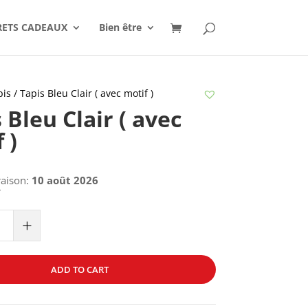
RETS CADEAUX
Bien être
pis
/ Tapis Bleu Clair ( avec motif )
 Bleu Clair ( avec
 )
raison:
10 août 2026
€
+
ADD TO CART