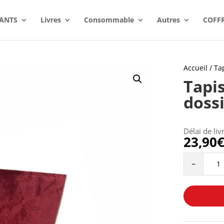
ANTS
Livres
Consommable
Autres
COFF
Accueil
/
Ta
Tapis
doss
Délai de liv
23,90
Tapis
-
de
prière
avec
dossier
-
ROUGE