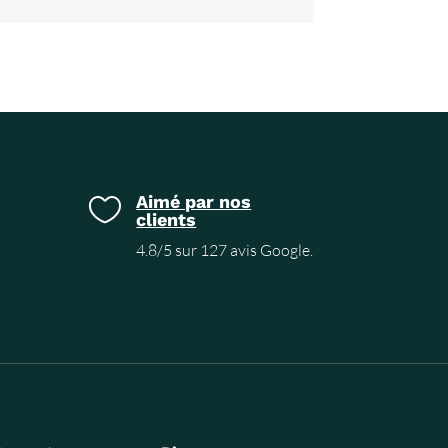
Aimé par nos

clients
4.8/5 sur 127 avis Google.