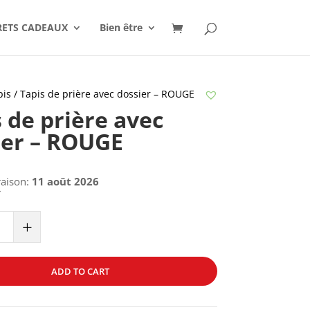
RETS CADEAUX
Bien être
pis
/ Tapis de prière avec dossier – ROUGE
 de prière avec
ier – ROUGE
raison:
11 août 2026
€
+
ADD TO CART