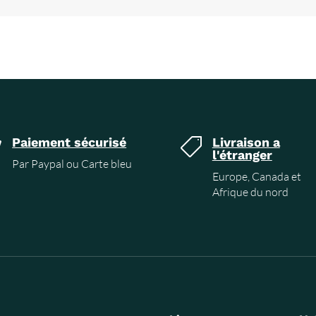
Paiement sécurisé
Livraison a


l'étranger
Par Paypal ou Carte bleu
Europe, Canada et
Afrique du nord