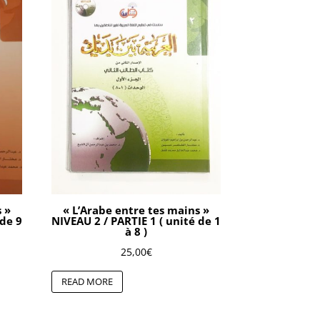
s »
« L’Arabe entre tes mains »
 de 9
NIVEAU 2 / PARTIE 1 ( unité de 1
à 8 )
25,00
€
READ MORE