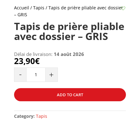
Accueil
/
Tapis
/ Tapis de prière pliable avec dossier
– GRIS
Tapis de prière pliable
avec dossier – GRIS
Délai de livraison:
14 août 2026
23,90
€
Tapis
-
+
de
prière
pliable
ADD TO CART
avec
dossier
-
Category:
Tapis
GRIS
quantity